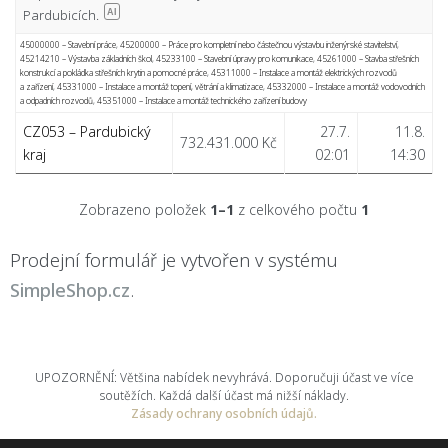
Pardubicích.
AI
45000000 – Stavební práce
,
45200000 – Práce pro kompletní nebo částečnou výstavbu inženýrské stavitelství
,
45214210 – Výstavba základních škol
,
45233100 – Stavební úpravy pro komunikace
,
45261000 – Stavba střešních
konstrukcí a pokládka střešních krytin a pomocné práce
,
45311000 – Instalace a montáž elektrických rozvodů
a zařízení
,
45331000 – Instalace a montáž topení, větrání a klimatizace
,
45332000 – Instalace a montáž vodovodních
a odpadních rozvodů
,
45351000 – Instalace a montáž technického zařízení budovy
CZ053 – Pardubický
27.7.
11.8.
732.431.000 Kč
kraj
02:01
14:30
Zobrazeno položek
1–1
z celkového počtu
1
Prodejní formulář je vytvořen v systému
SimpleShop.cz
.
UPOZORNĚNÍ: Většina nabídek nevyhrává. Doporučuji účast ve více
soutěžích. Každá další účast má nižší náklady.
Zásady ochrany osobních údajů.