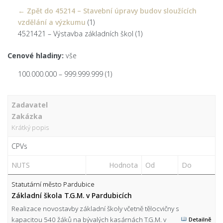
← Zpět do 45214 – Stavební úpravy budov sloužících
vzdělání a výzkumu
(1)
4521421 – Výstavba základních škol
(1)
Cenové hladiny:
vše
100.000.000 – 999.999.999
(1)
Zadavatel
Zakázka
Krátký popis
CPVs
NUTS
Hodnota
Od
Do
Statutární město Pardubice
Základní škola T.G.M. v Pardubicích
Realizace novostavby základní školy včetně tělocvičny s
kapacitou 540 žáků na bývalých kasárnách T.G.M. v
Detailně