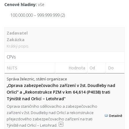
Cenové hladiny:
vše
100.000.000 – 999.999.999
(2)
Zadavatel
Zakázka
Krátký popis
CPVs
NUTS
Hodnota
Od
Do
Správa železnic, státní organizace
„Oprava zabezpečovacího zařízení v žst. Doudleby nad
Orlicí“ a „Rekonstrukce PZM v km 64,614 (P4038) trati
Týniště nad Orlicí – Letohrad"
Oprava staničního sdělovacího a zabezpečovacího
zařízení v žst. Doudleby nad Orlicí a rekonstrukce
Detailně
přejezdového zabezpečovacího zařízení na trati
Týniště nad Orlicí – Letohrad.
AI