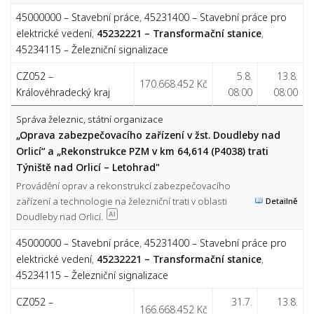
45000000 – Stavební práce
,
45231400 – Stavební práce pro
elektrické vedení
,
45232221 – Transformační stanice
,
45234115 – Železniční signalizace
CZ052 –
5.8.
13.8.
170.668.452 Kč
Královéhradecký kraj
08:00
08:00
Správa železnic, státní organizace
„Oprava zabezpečovacího zařízení v žst. Doudleby nad
Orlicí“ a „Rekonstrukce PZM v km 64,614 (P4038) trati
Týniště nad Orlicí – Letohrad"
Provádění oprav a rekonstrukcí zabezpečovacího
zařízení a technologie na železniční trati v oblasti
Detailně
Doudleby nad Orlicí.
AI
45000000 – Stavební práce
,
45231400 – Stavební práce pro
elektrické vedení
,
45232221 – Transformační stanice
,
45234115 – Železniční signalizace
CZ052 –
31.7.
13.8.
166.668.452 Kč