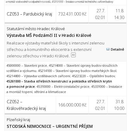
a montáž vodovodních a odpadních rozvodů
,
45351000 – Instalace a montáž technického zařízení budovy
27.7.
11.8.
CZ053 – Pardubický kraj
732.431.000 Kč
02:01
14:30
Statutární město Hradec Králové
Výstavba MŠ Podzámčí II v Hradci Králové
Realizace výstavby mateřské školy s intenzivní zelenou
střechou a komunitního ekocentra s extenzivní
Detailně
zelenou střechou v Hradci Králové.
AI
45000000 – Stavební práce
,
45214000 – Stavební úpravy budov sloužících
vzdělání a výzkumu
,
45214100 – Stavební úpravy budov mateřských škol
,
45214800 – Výstavba vzdělávacích zařízení
,
45223220 – Opláštění budov
,
45261000 – Stavba střešních konstrukcí a pokládka střešních krytin
a pomocné práce
,
45310000 – Elektroinstalační práce
,
45331000 – Instalace
a montáž topení, větrání a klimatizace
CZ052 –
27.7.
31.8.
166.000.000 Kč
Královéhradecký kraj
02:01
10:00
Plzeňský kraj
STODSKÁ NEMOCNICE – URGENTNÍ PŘÍJEM