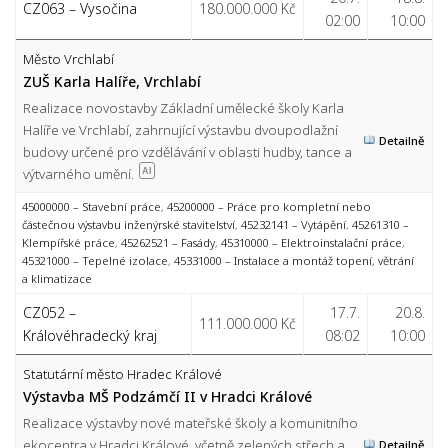
CZ063 – Vysočina
180.000.000 Kč
02:00
10:00
Město Vrchlabí
ZUŠ Karla Halíře, Vrchlabí
Realizace novostavby Základní umělecké školy Karla
Halíře ve Vrchlabí, zahrnující výstavbu dvoupodlažní
Detailně
budovy určené pro vzdělávání v oblasti hudby, tance a
výtvarného umění.
AI
45000000 – Stavební práce
,
45200000 – Práce pro kompletní nebo
částečnou výstavbu inženýrské stavitelství
,
45232141 – Vytápění
,
45261310 –
Klempířské práce
,
45262521 – Fasády
,
45310000 – Elektroinstalační práce
,
45321000 – Tepelné izolace
,
45331000 – Instalace a montáž topení, větrání
a klimatizace
CZ052 –
17.7.
20.8.
111.000.000 Kč
Královéhradecký kraj
08:02
10:00
Statutární město Hradec Králové
Výstavba MŠ Podzámčí II v Hradci Králové
Realizace výstavby nové mateřské školy a komunitního
ekocentra v Hradci Králové, včetně zelených střech a
Detailně