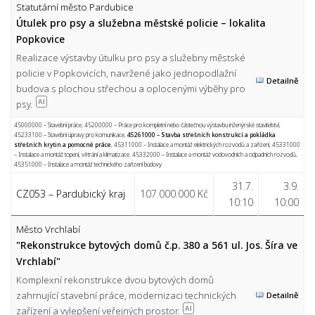
Statutární město Pardubice
Útulek pro psy a služebna městské policie – lokalita
Popkovice
Realizace výstavby útulku pro psy a služebny městské
policie v Popkovicích, navržené jako jednopodlažní
Detailně
budova s plochou střechou a oplocenými výběhy pro
psy.
AI
45000000 – Stavební práce
,
45200000 – Práce pro kompletní nebo částečnou výstavbu inženýrské stavitelství
,
45233100 – Stavební úpravy pro komunikace
,
45261000 – Stavba střešních konstrukcí a pokládka
střešních krytin a pomocné práce
,
45311000 – Instalace a montáž elektrických rozvodů a zařízení
,
45331000
– Instalace a montáž topení, větrání a klimatizace
,
45332000 – Instalace a montáž vodovodních a odpadních rozvodů
,
45351000 – Instalace a montáž technického zařízení budovy
31.7.
3.9.
CZ053 – Pardubický kraj
107.000.000 Kč
10:10
10:00
Město Vrchlabí
"Rekonstrukce bytových domů č.p. 380 a 561 ul. Jos. Šíra ve
Vrchlabí"
Komplexní rekonstrukce dvou bytových domů
zahrnující stavební práce, modernizaci technických
Detailně
zařízení a vylepšení veřejných prostor.
AI