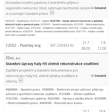
Dostavba nového pavilonu Centrálního příjmu v
regionální nemocnici Stod, zahrnující technické zázemí
Detailně
a související stavební práce.
AI
45000000 – Stavební práce
,
45232141 – Vytápění
,
45261000 – Stavba střešních konstrukcí a pokládka
střešních krytin a pomocné práce
,
45300000 – Stavební montážní práce
,
45310000 – Elektroinstalační práce
,
45321000 – Tepelné izolace
,
45330000 – Instalatérské a sanitární práce
,
45331000 – Instalace a montáž topení,
větrání a klimatizace
,
45420000 – Stavební zámečnictví a stavební truhlářské práce
,
45421100 – Instalace a montáž
dveří a oken a souvisejících výrobků
21.7.
7.8.
CZ032 – Plzeňský kraj
307.239.833 Kč
08:00
12:00
ŽĎAS, a.s.
Stavební úpravy haly H5 včetně rekonstrukce osvětlení
Zajištění projekční a stavební dokumentace pro
rekonstrukci haly H5, včetně výměny osvětlení a
Detailně
střechy.
AI
45000000 – Stavební práce
,
31000000 – Elektrické strojní zařízení, přístroje,
zařízení a spotřební materiál, osvětlení
,
31518300 – Střešní osvětlení
,
31527260 – Osvětlovací systémy
,
45261900 – Opravy a údržba střech
,
45310000
– Elektroinstalační práce
,
45454100 – Rekonstrukce budov
20.7.
18.8.