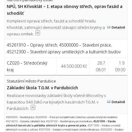
NPÚ, SH Křivoklát – I. etapa obnovy střech, oprav fasád a
schodišť
Komplexní oprava střech, fasád a schodišť hradu
Křivoklát, zahrnující demontáž stávající střešní krytiny a
Detailně
opravu omítek.
AI
45261910 – Opravy střech
,
45000000 – Stavební práce
,
45212300 – Stavební úpravy uměleckých a kulturních budov
CZ020 – Středočeský
28.7.
1.9.
44.500.000 Kč
kraj
08:01
09:00
Statutární město Pardubice
Základní škola T.G.M. v Pardubicích
Realizace novostavby základní školy včetně tělocvičny s
kapacitou 540 žáků na bývalých kasárnách T.G.M. v
Detailně
Pardubicích.
AI
45000000 – Stavební práce
,
45200000 – Práce pro kompletní nebo částečnou výstavbu inženýrské stavitelství
,
45214210 – Výstavba základních škol
,
45233100 – Stavební úpravy pro komunikace
,
45261000 – Stavba
střešních konstrukcí a pokládka střešních krytin a pomocné práce
,
45311000 – Instalace a montáž
elektrických rozvodů a zařízení
,
45331000 – Instalace a montáž topení, větrání a klimatizace
,
45332000 – Instalace