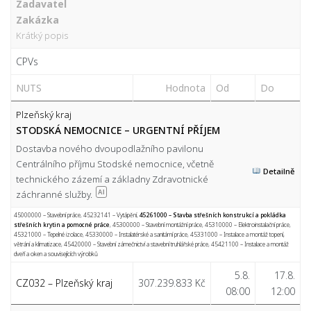
Zadavatel
Zakázka
Krátký popis
CPVs
NUTS
Hodnota
Od
Do
Plzeňský kraj
STODSKÁ NEMOCNICE – URGENTNÍ PŘÍJEM
Dostavba nového dvoupodlažního pavilonu
Centrálního příjmu Stodské nemocnice, včetně
Detailně
technického zázemí a základny Zdravotnické
záchranné služby.
AI
45000000 – Stavební práce
,
45232141 – Vytápění
,
45261000 – Stavba střešních konstrukcí a pokládka
střešních krytin a pomocné práce
,
45300000 – Stavební montážní práce
,
45310000 – Elektroinstalační práce
,
45321000 – Tepelné izolace
,
45330000 – Instalatérské a sanitární práce
,
45331000 – Instalace a montáž topení,
větrání a klimatizace
,
45420000 – Stavební zámečnictví a stavební truhlářské práce
,
45421100 – Instalace a montáž
dveří a oken a souvisejících výrobků
5.8.
17.8.
CZ032 – Plzeňský kraj
307.239.833 Kč
08:00
12:00