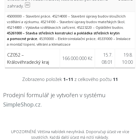
zahrady.
AI
45000000 – Stavební práce
,
45214000 – Stavební úpravy budov sloužících
vzdělání a výzkumu
,
45214100 – Stavební úpravy budov mateřských škol
,
45214800 – Výstavba vzdělávacích zařízení
,
45223220 – Opláštění budov
,
45261000 – Stavba střešních konstrukcí a pokládka střešních krytin
a pomocné práce
,
45310000 – Elektroinstalační práce
,
45331000 – Instalace
a montáž topení, větrání a klimatizace
CZ052 –
15.7.
19.8.
166.000.000 Kč
Královéhradecký kraj
08:01
10:00
Zobrazeno položek
1–11
z celkového počtu
11
Prodejní formulář je vytvořen v systému
SimpleShop.cz
.
UPOZORNĚNÍ: Většina nabídek nevyhrává. Doporučuji účast ve více
soutěžích. Každá další účast má nižší náklady.