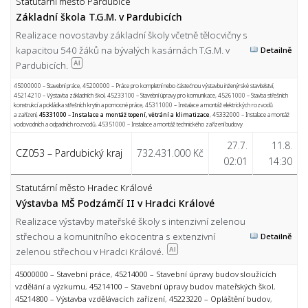
Statutární město Pardubice
Základní škola T.G.M. v Pardubicích
Realizace novostavby základní školy včetně tělocvičny s
kapacitou 540 žáků na bývalých kasárnách T.G.M. v
Detailně
Pardubicích.
AI
45000000 – Stavební práce
,
45200000 – Práce pro kompletní nebo částečnou výstavbu inženýrské stavitelství
,
45214210 – Výstavba základních škol
,
45233100 – Stavební úpravy pro komunikace
,
45261000 – Stavba střešních
konstrukcí a pokládka střešních krytin a pomocné práce
,
45311000 – Instalace a montáž elektrických rozvodů
a zařízení
,
45331000 – Instalace a montáž topení, větrání a klimatizace
,
45332000 – Instalace a montáž
vodovodních a odpadních rozvodů
,
45351000 – Instalace a montáž technického zařízení budovy
27.7.
11.8.
CZ053 – Pardubický kraj
732.431.000 Kč
02:01
14:30
Statutární město Hradec Králové
Výstavba MŠ Podzámčí II v Hradci Králové
Realizace výstavby mateřské školy s intenzivní zelenou
střechou a komunitního ekocentra s extenzivní
Detailně
zelenou střechou v Hradci Králové.
AI
45000000 – Stavební práce
,
45214000 – Stavební úpravy budov sloužících
vzdělání a výzkumu
,
45214100 – Stavební úpravy budov mateřských škol
,
45214800 – Výstavba vzdělávacích zařízení
,
45223220 – Opláštění budov
,