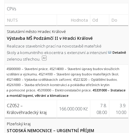
CPVs
NUTS
Hodnota
Od
Do
Statutární město Hradec Králové
Výstavba MŠ Podzámčí II v Hradci Králové
Realizace stavebních prací na novostavbě mateřské
školy a komunitního ekocentra s extenzivní a intenzivní
Detailně
zelenou střechou.
AI
45000000 – Stavební práce
,
45214000 – Stavební úpravy budov sloužících
vzdělání a výzkumu
,
45214100 – Stavební úpravy budov mateřských škol
,
45214800 – Výstavba vzdělávacích zařízení
,
45223220 – Opláštění budov
,
45261000 – Stavba střešních konstrukcí a pokládka střešních krytin
a pomocné práce
,
45310000 – Elektroinstalační práce
,
45331000 – Instalace
a montáž topení, větrání a klimatizace
CZ052 –
7.8.
3.9.
166.000.000 Kč
Královéhradecký kraj
08:00
10:00
Plzeňský kraj
STODSKÁ NEMOCNICE – URGENTNÍ PŘÍJEM