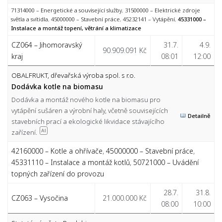
71314000 – Energetické a související služby
,
31500000 – Elektrické zdroje
světla a svítidla
,
45000000 – Stavební práce
,
45232141 – Vytápění
,
45331000 –
Instalace a montáž topení, větrání a klimatizace
CZ064 – Jihomoravský
31.7.
4.9.
90.909.091 Kč
kraj
08:01
12:00
OBALFRUKT, dřevařská výroba spol. s r.o.
Dodávka kotle na biomasu
Dodávka a montáž nového kotle na biomasu pro
vytápění sušáren a výrobní haly, včetně souvisejících
Detailně
stavebních prací a ekologické likvidace stávajícího
zařízení.
AI
42160000 – Kotle a ohřívače
,
45000000 – Stavební práce
,
45331110 – Instalace a montáž kotlů
,
50721000 – Uvádění
topných zařízení do provozu
28.7.
31.8.
CZ063 – Vysočina
21.000.000 Kč
08:00
10:00