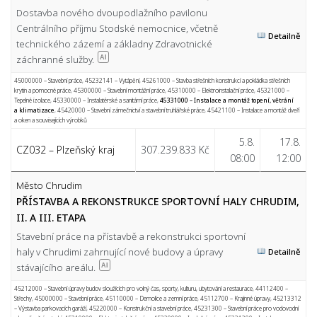
Dostavba nového dvoupodlažního pavilonu
Centrálního příjmu Stodské nemocnice, včetně
Detailně
technického zázemí a základny Zdravotnické
záchranné služby.
AI
45000000 – Stavební práce
,
45232141 – Vytápění
,
45261000 – Stavba střešních konstrukcí a pokládka střešních
krytin a pomocné práce
,
45300000 – Stavební montážní práce
,
45310000 – Elektroinstalační práce
,
45321000 –
Tepelné izolace
,
45330000 – Instalatérské a sanitární práce
,
45331000 – Instalace a montáž topení, větrání
a klimatizace
,
45420000 – Stavební zámečnictví a stavební truhlářské práce
,
45421100 – Instalace a montáž dveří
a oken a souvisejících výrobků
5.8.
17.8.
CZ032 – Plzeňský kraj
307.239.833 Kč
08:00
12:00
Město Chrudim
PŘÍSTAVBA A REKONSTRUKCE SPORTOVNÍ HALY CHRUDIM,
II. A III. ETAPA
Stavební práce na přístavbě a rekonstrukci sportovní
haly v Chrudimi zahrnující nové budovy a úpravy
Detailně
stávajícího areálu.
AI
45212000 – Stavební úpravy budov sloužících pro volný čas, sporty, kulturu, ubytování a restaurace
,
44112400 –
Střechy
,
45000000 – Stavební práce
,
45110000 – Demolice a zemní práce
,
45112700 – Krajinné úpravy
,
45213312
– Výstavba parkovacích garáží
,
45220000 – Konstrukční a stavební práce
,
45231300 – Stavební práce pro vodovodní