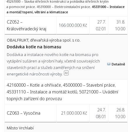
45261000 – Stavba střešních konstrukcí a pokládka střešních krytin
a pomocné práce
,
45310000 – Elektroinstalační práce
,
45331000 – Instalace
a montáž topení, větrání a klimatizace
CZ052 –
27.7.
31.8.
166.000.000 Kč
Královéhradecký kraj
02:01
10:00
OBALFRUKT, dřevařská výroba spol. s r.o.
Dodávka kotle na biomasu
Dodávka a instalace nového kotle na biomasu pro
vytápění sušáren a výrobní haly, včetně souvisejících
Detailně
stavebních prací a služeb zaměřených na snížení
energetické náročnosti výroby.
AI
42160000 – Kotle a ohřívače
,
45000000 – Stavební práce
,
45331110 – Instalace a montáž kotlů
,
50721000 – Uvádění
topných zařízení do provozu
24.7.
26.8.
CZ063 – Vysočina
21.000.000 Kč
08:01
10:00
Město Vrchlabí