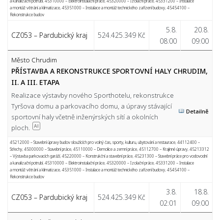
a kanalizační potrubí
,
45310000 – Elektroinstalační práce
,
45320000 – Izolační práce
,
45331200 – Instalace
a montáž větrání a klimatizace
,
45351000 – Instalace a montáž technického zařízení budovy
,
45454100 –
Rekonstrukce budov
5.8.
20.8.
CZ053 – Pardubický kraj
524.425.349 Kč
08:00
09:00
Město Chrudim
PŘÍSTAVBA A REKONSTRUKCE SPORTOVNÍ HALY CHRUDIM,
II. A III. ETAPA
Realizace výstavby nového Sporthotelu, rekonstrukce
Tyršova domu a parkovacího domu, a úpravy stávající
Detailně
sportovní haly včetně inženýrských sítí a okolních
ploch.
AI
45212000 – Stavební úpravy budov sloužících pro volný čas, sporty, kulturu, ubytování a restaurace
,
44112400 –
Střechy
,
45000000 – Stavební práce
,
45110000 – Demolice a zemní práce
,
45112700 – Krajinné úpravy
,
45213312
– Výstavba parkovacích garáží
,
45220000 – Konstrukční a stavební práce
,
45231300 – Stavební práce pro vodovodní
a kanalizační potrubí
,
45310000 – Elektroinstalační práce
,
45320000 – Izolační práce
,
45331200 – Instalace
a montáž větrání a klimatizace
,
45351000 – Instalace a montáž technického zařízení budovy
,
45454100 –
Rekonstrukce budov
3.8.
18.8.
CZ053 – Pardubický kraj
524.425.349 Kč
02:01
09:00