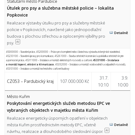
Statutární město Pardubice
Útulek pro psy a služebna městské policie – lokalita
Popkovice
Realizace výstavby útulku pro psy a služebny městské
policie v Popkovicích, navržené jako jednopodlažní
Detailně
budova s plochou střechou a oplocenými výběhy pro
psy.
AI
45000000 – Stavební práce
,
45200000 – Práce pro kompletní nebo částečnou výstavbu inženýrské stavitelství
,
45233100 – Stavební úpravy pro komunikace
,
45261000 – Stavba střešních konstrukcí a pokládka střešních krytin
a pomocné práce
,
45311000 – Instalace a montáž elektrických rozvodů a zařízení
,
45331000 – Instalace
a montáž topení, větrání a klimatizace
,
45332000 – Instalace a montáž vodovodních a odpadních rozvodů
,
45351000 – Instalace a montáž technického zařízení budovy
31.7.
3.9.
CZ053 – Pardubický kraj
107.000.000 Kč
10:10
10:00
Město Kuřim
Poskytování energetických služeb metodou EPC ve
vybraných objektech v majetku města Kuřim
Realizace energeticky úsporných opatření v objektech
města Kuřim prostřednictvím metody EPC, včetně
Detailně
návrhu, realizace a dlouhodobého sledování úspor.
AI