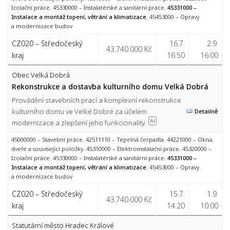
Izolační práce
,
45330000 – Instalatérské a sanitární práce
,
45331000 –
Instalace a montáž topení, větrání a klimatizace
,
45453000 – Opravy
a modernizace budov
CZ020 – Středočeský
16.7.
2.9.
43.740.000 Kč
kraj
16:50
16:00
Obec Velká Dobrá
Rekonstrukce a dostavba kulturního domu Velká Dobrá
Provádění stavebních prací a komplexní rekonstrukce
kulturního domu ve Velké Dobré za účelem
Detailně
modernizace a zlepšení jeho funkcionality.
AI
45000000 – Stavební práce
,
42511110 – Tepelná čerpadla
,
44221000 – Okna,
dveře a související položky
,
45310000 – Elektroinstalační práce
,
45320000 –
Izolační práce
,
45330000 – Instalatérské a sanitární práce
,
45331000 –
Instalace a montáž topení, větrání a klimatizace
,
45453000 – Opravy
a modernizace budov
CZ020 – Středočeský
15.7.
1.9.
43.740.000 Kč
kraj
14:20
10:00
Statutární město Hradec Králové