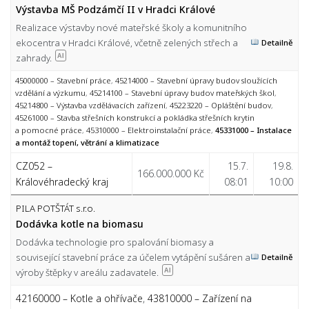
Výstavba MŠ Podzámčí II v Hradci Králové
Realizace výstavby nové mateřské školy a komunitního
ekocentra v Hradci Králové, včetně zelených střech a
Detailně
zahrady.
AI
45000000 – Stavební práce
,
45214000 – Stavební úpravy budov sloužících
vzdělání a výzkumu
,
45214100 – Stavební úpravy budov mateřských škol
,
45214800 – Výstavba vzdělávacích zařízení
,
45223220 – Opláštění budov
,
45261000 – Stavba střešních konstrukcí a pokládka střešních krytin
a pomocné práce
,
45310000 – Elektroinstalační práce
,
45331000 – Instalace
a montáž topení, větrání a klimatizace
CZ052 –
15.7.
19.8.
166.000.000 Kč
Královéhradecký kraj
08:01
10:00
PILA POTŠTÁT s.r.o.
Dodávka kotle na biomasu
Dodávka technologie pro spalování biomasy a
související stavební práce za účelem vytápění sušáren a
Detailně
výroby štěpky v areálu zadavatele.
AI
42160000 – Kotle a ohřívače
,
43810000 – Zařízení na