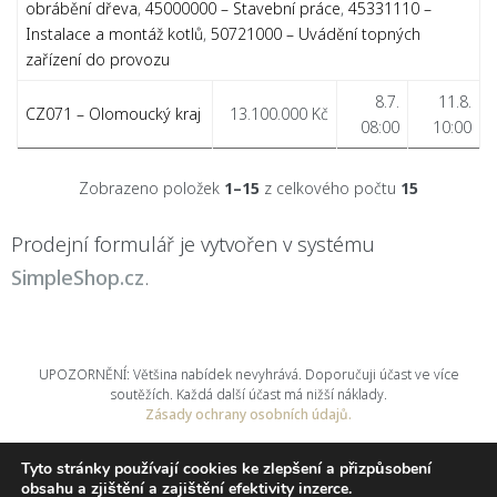
obrábění dřeva
,
45000000 – Stavební práce
,
45331110 –
Instalace a montáž kotlů
,
50721000 – Uvádění topných
zařízení do provozu
8.7.
11.8.
CZ071 – Olomoucký kraj
13.100.000 Kč
08:00
10:00
Zobrazeno položek
1–15
z celkového počtu
15
Prodejní formulář je vytvořen v systému
SimpleShop.cz
.
UPOZORNĚNÍ: Většina nabídek nevyhrává. Doporučuji účast ve více
soutěžích. Každá další účast má nižší náklady.
Zásady ochrany osobních údajů.
nuabi, s.r.o.
© 2025
Tyto stránky používají cookies ke zlepšení a přizpůsobení
obsahu a zjištění a zajištění efektivity inzerce.