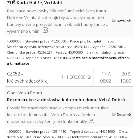
ZUŠ Karla Halíře, Vrchlabí
Realizace novostavby Základní umělecké školy Karla
Halíře ve Vrchlabí, zahrnující výstavbu dvoupodlažní
Detailně
budovy určené pro vzdělávání v oblasti hudby, tance a
výtvarného umění.
AI
45000000 – Stavební práce
,
45200000 – Práce pro kompletní nebo
částečnou výstavbu inženýrské stavitelství
,
45232141 – Vytápění
,
45261310 –
Klempířské práce
,
45262521 – Fasády
,
45310000 – Elektroinstalační práce
,
45321000 – Tepelné izolace
,
45331000 – Instalace a montáž topení, větrání
a klimatizace
CZ052 –
17.7.
20.8.
111.000.000 Kč
Královéhradecký kraj
08:02
10:00
Obec Velká Dobrá
Rekonstrukce a dostavba kulturního domu Velká Dobrá
Provádění stavebních prací a komplexní rekonstrukce
kulturního domu v obci Velká Dobrá za účelem
Detailně
modernizace a zlepšení jeho funkcionality.
AI
45000000 – Stavební práce
,
42511110 – Tepelná čerpadla
,
44221000 – Okna,
dveře a související položky
,
45310000 – Elektroinstalační práce
,
45320000 –