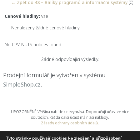
← Zpět do 48 – Balíky programů a informační systémy
(0)
Cenové hladiny:
vše
Nenalezeny žádné cenové hladiny
No CPV-NUTS notices found.
Žádné odpovídající výsledky.
Prodejní formulář je vytvořen v systému
SimpleShop.cz
.
UPOZORNĚNÍ: Většina nabídek nevyhrává. Doporučuji účast ve více
soutěžích. Každá další účast má nižší náklady.
Zásady ochrany osobních údajů.
nuabi, s.r.o.
© 2025
Tyto stránky používají cookies ke zlepšení a přizpůsobení