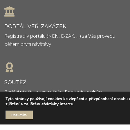
PORTÁL VEŘ. ZAKÁZEK
Registraci v portálu (NEN, E-ZAK, …) za Vás provedu
během první návštěvy.
SOUTĚŽ
Zadání přečtu a zestručním. Podklady vyplním.
Tyto stránky používají cookies ke zlepšení a přizpůsobení obsahu 
Zkontrolujeme. Odešleme.
zjištění a zajištění efektivity inzerce.
Rozumím.