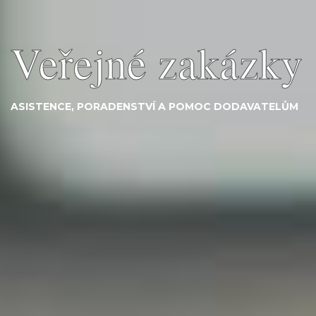
Zadání nastuduji
ZADÁVACÍ DOKUMENTACI VEŘ. ZAKÁZKY PŘEČTU ZA
VÁS