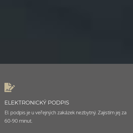
ELEKTRONICKÝ PODPIS
El. podpis je u veřejných zakázek nezbytný. Zajistím jej za
60-90 minut.