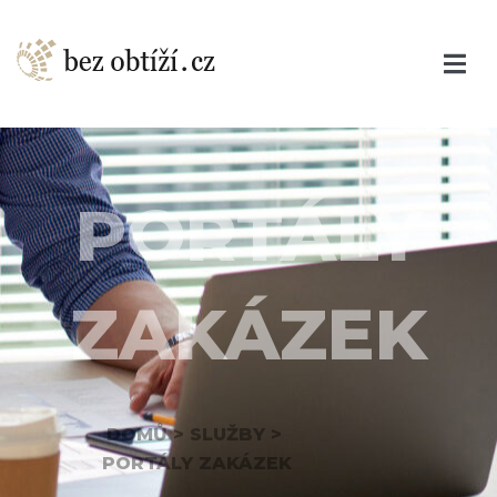
PORTÁLY
ZAKÁZEK
DOMŮ
>
SLUŽBY
>
PORTÁLY ZAKÁZEK