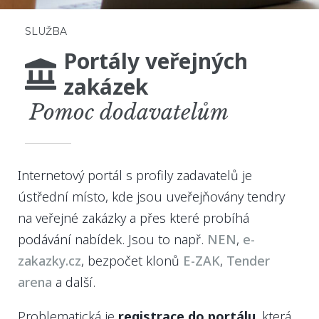
SLUŽBA
Portály veřejných
zakázek
Pomoc dodavatelům
Internetový portál s profily zadavatelů je
ústřední místo, kde jsou uveřejňovány tendry
na veřejné zakázky a přes které probíhá
podávání nabídek. Jsou to např.
NEN
,
e-
zakazky.cz
, bezpočet klonů
E-ZAK
,
Tender
arena
a další.
Problematická je
registrace do portálu
, která