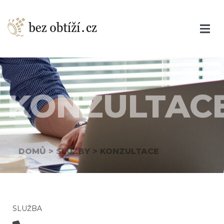
KONZULTAC
DOMŮ
>
SLUŽBY
>
KONZULTACE
SLUŽBA