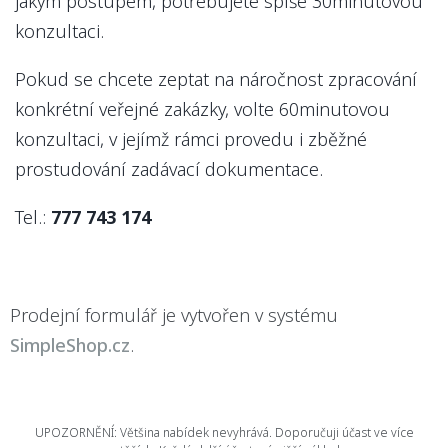
jakým postupem, potřebujete spíše 30minutovou
konzultaci.
Pokud se chcete zeptat na náročnost zpracování
konkrétní veřejné zakázky, volte 60minutovou
konzultaci, v jejímž rámci provedu i zběžné
prostudování zadávací dokumentace.
Tel.:
777 743 174
Prodejní formulář je vytvořen v systému
SimpleShop.cz
.
UPOZORNĚNÍ: Většina nabídek nevyhrává. Doporučuji účast ve více