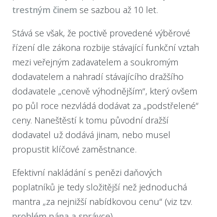
trestným činem
se sazbou až 10 let.
Stává se však, že poctivě provedené výběrové
řízení dle zákona rozbije stávající funkční vztah
mezi veřejným zadavatelem a soukromým
dodavatelem a nahradí stávajícího dražšího
dodavatele „cenově výhodnějším“, který ovšem
po půl roce nezvládá dodávat za „podstřelené“
ceny. Naneštěstí k tomu původní dražší
dodavatel už dodává jinam, nebo musel
propustit klíčové zaměstnance.
Efektivní nakládání s penězi daňových
poplatníků je tedy složitější než jednoduchá
mantra „za nejnižší nabídkovou cenu“ (viz tzv.
problém pána a správce
).