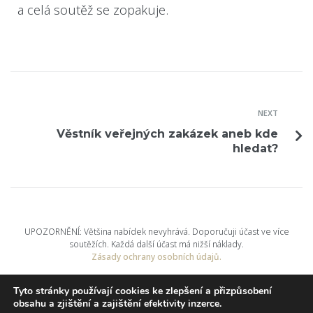
a celá soutěž se zopakuje.
NEXT
Věstník veřejných zakázek aneb kde
hledat?
UPOZORNĚNÍ: Většina nabídek nevyhrává. Doporučuji účast ve více
soutěžích. Každá další účast má nižší náklady.
Zásady ochrany osobních údajů.
nuabi, s.r.o.
© 2025
Tyto stránky používají cookies ke zlepšení a přizpůsobení
obsahu a zjištění a zajištění efektivity inzerce.