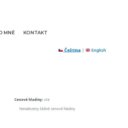
O MNĚ
KONTAKT
Čeština
|
English
Cenové hladiny:
vše
Nenalezeny žádné cenové hladiny