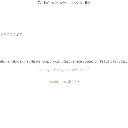
Žádné odpovídající výsledky.
leShop.cz
.
ina nabídek nevyhrává. Doporučuji účast ve více soutěžích. Každá další účast 
Zásady ochrany osobních údajů.
nuabi, s.r.o.
© 2025