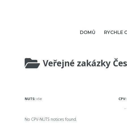
DOMŮ
RYCHLE 
Veřejné zakázky Čes
NUTS:
vše
CPV:
← 
No CPV-NUTS notices found.