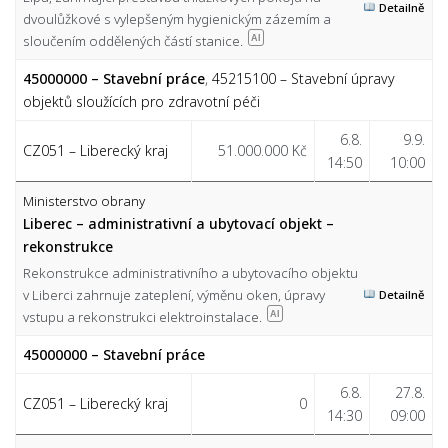
Detailně
dvoulůžkové s vylepšeným hygienickým zázemím a
sloučením oddělených částí stanice.
AI
45000000 – Stavební práce
,
45215100 – Stavební úpravy
objektů sloužících pro zdravotní péči
6.8.
9.9.
CZ051 – Liberecký kraj
51.000.000 Kč
14:50
10:00
Ministerstvo obrany
Liberec – administrativní a ubytovací objekt –
rekonstrukce
Rekonstrukce administrativního a ubytovacího objektu
v Liberci zahrnuje zateplení, výměnu oken, úpravy
Detailně
vstupu a rekonstrukci elektroinstalace.
AI
45000000 – Stavební práce
6.8.
27.8.
CZ051 – Liberecký kraj
0
14:30
09:00