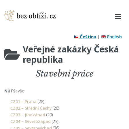
Čeština
|
English
Veřejné zakázky Česká
republika
Stavební práce
NUTS:
vše
CZ01 – Praha
(28)
CZ02 – Střední Čechy
(26)
CZ03 – Jihozápad
(20)
CZ04 – Severozápad
(23)
CZ05 – Severovýchod
(36)