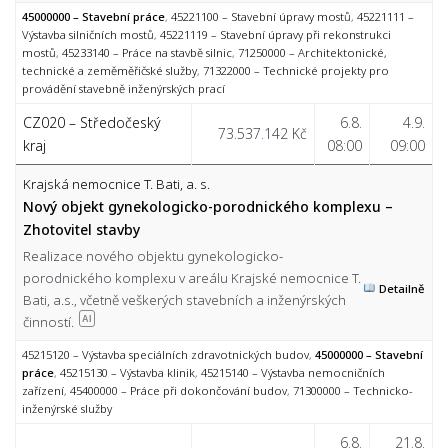
45000000 – Stavební práce
,
45221100 – Stavební úpravy mostů
,
45221111 –
Výstavba silničních mostů
,
45221119 – Stavební úpravy při rekonstrukci
mostů
,
45233140 – Práce na stavbě silnic
,
71250000 – Architektonické,
technické a zeměměřičské služby
,
71322000 – Technické projekty pro
provádění stavebně inženýrských prací
CZ020 – Středočeský
6.8.
4.9.
73.537.142 Kč
kraj
08:00
09:00
Krajská nemocnice T. Bati, a. s.
Nový objekt gynekologicko-porodnického komplexu –
Zhotovitel stavby
Realizace nového objektu gynekologicko-
porodnického komplexu v areálu Krajské nemocnice T.
Detailně
Bati, a.s., včetně veškerých stavebních a inženýrských
činností.
AI
45215120 – Výstavba speciálních zdravotnických budov
,
45000000 – Stavební
práce
,
45215130 – Výstavba klinik
,
45215140 – Výstavba nemocničních
zařízení
,
45400000 – Práce při dokončování budov
,
71300000 – Technicko-
inženýrské služby
6.8.
21.8.