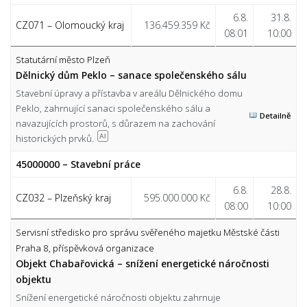
6.8.
31.8.
CZ071 – Olomoucký kraj
136.459.359 Kč
08:01
10:00
Statutární město Plzeň
Dělnický dům Peklo – sanace společenského sálu
Stavební úpravy a přístavba v areálu Dělnického domu
Peklo, zahrnující sanaci společenského sálu a
Detailně
navazujících prostorů, s důrazem na zachování
historických prvků.
AI
45000000 – Stavební práce
6.8.
28.8.
CZ032 – Plzeňský kraj
595.000.000 Kč
08:00
10:00
Servisní středisko pro správu svěřeného majetku Městské části
Praha 8, příspěvková organizace
Objekt Chabařovická – snížení energetické náročnosti
objektu
Snížení energetické náročnosti objektu zahrnuje