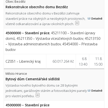
Obec Bezděz
Rekonstrukce obecního domu Bezděz
Rekonstrukce obecního domu v Bezdězi zahrnuje
stavební práce na obytných a neobytných prostorech,
Detailně
včetně odkanalizování a úprav okolních ploch.
AI
45000000 – Stavební práce
,
45211100 – Stavební úpravy
domů
,
45211350 – Výstavba víceúčelových budov
,
45213150
– Výstavba administrativních budov
,
45454000 – Přestavba
budov
6.8.
11.8.
CZ051 – Liberecký kraj
60.017.264 Kč
13:40
15:00
Město Hranice
Bytový dům Cementářské sídliště
Výstavba nového bytového domu se 28 bytovými
jednotkami, garážovým stáním a fotovoltaickými panely
Detailně
pro vlastní potřebu.
AI
45000000 – Stavební práce