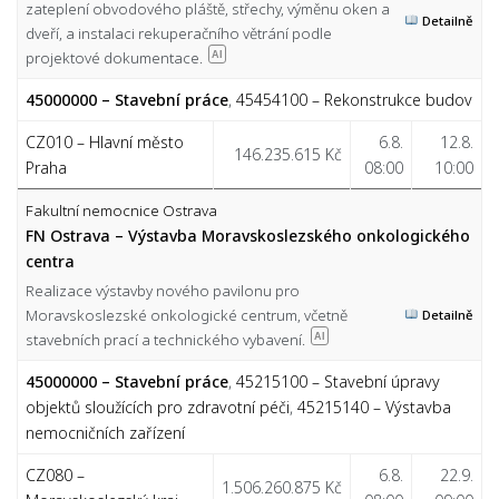
zateplení obvodového pláště, střechy, výměnu oken a
Detailně
dveří, a instalaci rekuperačního větrání podle
projektové dokumentace.
AI
45000000 – Stavební práce
,
45454100 – Rekonstrukce budov
CZ010 – Hlavní město
6.8.
12.8.
146.235.615 Kč
Praha
08:00
10:00
Fakultní nemocnice Ostrava
FN Ostrava – Výstavba Moravskoslezského onkologického
centra
Realizace výstavby nového pavilonu pro
Moravskoslezské onkologické centrum, včetně
Detailně
stavebních prací a technického vybavení.
AI
45000000 – Stavební práce
,
45215100 – Stavební úpravy
objektů sloužících pro zdravotní péči
,
45215140 – Výstavba
nemocničních zařízení
CZ080 –
6.8.
22.9.
1.506.260.875 Kč