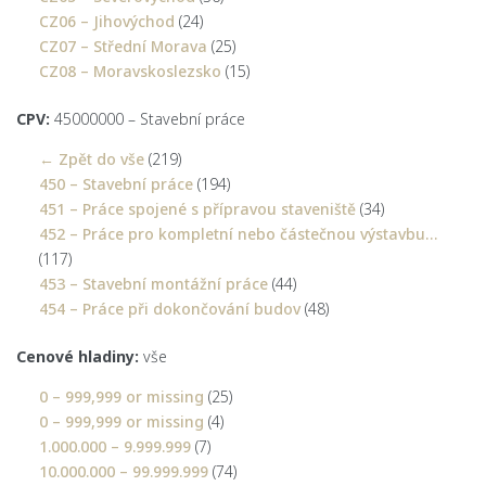
CZ06 – Jihovýchod
(24)
CZ07 – Střední Morava
(25)
CZ08 – Moravskoslezsko
(15)
CPV:
45000000 – Stavební práce
← Zpět do vše
(219)
450 – Stavební práce
(194)
451 – Práce spojené s přípravou staveniště
(34)
452 – Práce pro kompletní nebo částečnou výstavbu…
(117)
453 – Stavební montážní práce
(44)
454 – Práce při dokončování budov
(48)
Cenové hladiny:
vše
0 – 999,999 or missing
(25)
0 – 999,999 or missing
(4)
1.000.000 – 9.999.999
(7)
10.000.000 – 99.999.999
(74)