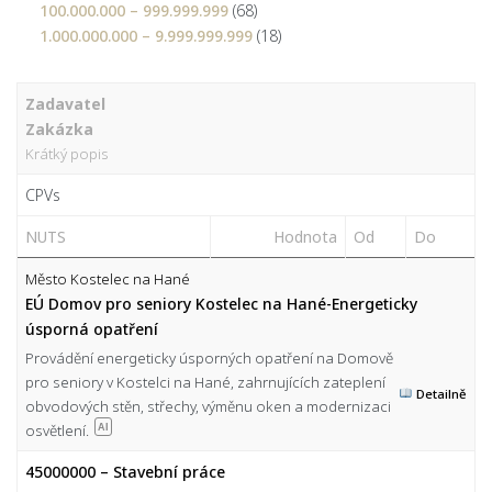
100.000.000 – 999.999.999
(68)
1.000.000.000 – 9.999.999.999
(18)
Zadavatel
Zakázka
Krátký popis
CPVs
NUTS
Hodnota
Od
Do
Město Kostelec na Hané
EÚ Domov pro seniory Kostelec na Hané-Energeticky
úsporná opatření
Provádění energeticky úsporných opatření na Domově
pro seniory v Kostelci na Hané, zahrnujících zateplení
Detailně
obvodových stěn, střechy, výměnu oken a modernizaci
osvětlení.
AI
45000000 – Stavební práce