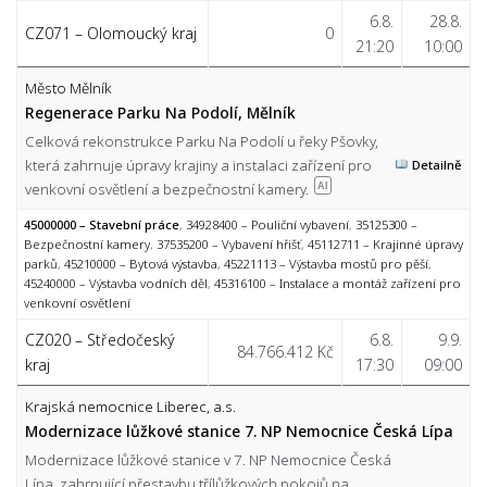
6.8.
28.8.
CZ071 – Olomoucký kraj
0
21:20
10:00
Město Mělník
Regenerace Parku Na Podolí, Mělník
Celková rekonstrukce Parku Na Podolí u řeky Pšovky,
která zahrnuje úpravy krajiny a instalaci zařízení pro
Detailně
venkovní osvětlení a bezpečnostní kamery.
AI
45000000 – Stavební práce
,
34928400 – Pouliční vybavení
,
35125300 –
Bezpečnostní kamery
,
37535200 – Vybavení hřišť
,
45112711 – Krajinné úpravy
parků
,
45210000 – Bytová výstavba
,
45221113 – Výstavba mostů pro pěší
,
45240000 – Výstavba vodních děl
,
45316100 – Instalace a montáž zařízení pro
venkovní osvětlení
CZ020 – Středočeský
6.8.
9.9.
84.766.412 Kč
kraj
17:30
09:00
Krajská nemocnice Liberec, a.s.
Modernizace lůžkové stanice 7. NP Nemocnice Česká Lípa
Modernizace lůžkové stanice v 7. NP Nemocnice Česká
Lípa, zahrnující přestavbu třílůžkových pokojů na