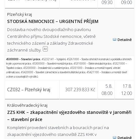
09:30
09:00
Plzeňský kraj
STODSKÁ NEMOCNICE – URGENTNÍ PŘÍJEM
Dostavba nového dvoupodlažního pavilonu
Centrálního příjmu Stodské nemocnice, včetně
Detailně
technického zázemí a základny Zdravotnické
záchranné služby.
AI
45000000 – Stavební práce
,
45232141 – Vytápění
,
45261000 – Stavba střešních konstrukcí a pokládka střešních
krytin a pomocné práce
,
45300000 – Stavební montážní práce
,
45310000 – Elektroinstalační práce
,
45321000 –
Tepelné izolace
,
45330000 – Instalatérské a sanitární práce
,
45331000 – Instalace a montáž topení, větrání
a klimatizace
,
45420000 – Stavební zámečnictví a stavební truhlářské práce
,
45421100 – Instalace a montáž dveří
a oken a souvisejících výrobků
5.8.
17.8.
CZ032 – Plzeňský kraj
307.239.833 Kč
08:00
12:00
Královéhradecký kraj
ZZS KHK – zkapacitnění výjezdového stanoviště v Jaroměři
– stavební práce
Kompletní provedení stavebních a bouracích prací na
zkapacitnění výjezdového stanoviště ZZS KHK v
Detailně