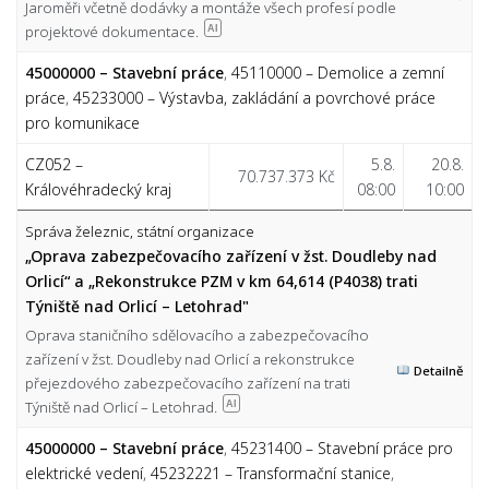
Jaroměři včetně dodávky a montáže všech profesí podle
projektové dokumentace.
AI
45000000 – Stavební práce
,
45110000 – Demolice a zemní
práce
,
45233000 – Výstavba, zakládání a povrchové práce
pro komunikace
CZ052 –
5.8.
20.8.
70.737.373 Kč
Královéhradecký kraj
08:00
10:00
Správa železnic, státní organizace
„Oprava zabezpečovacího zařízení v žst. Doudleby nad
Orlicí“ a „Rekonstrukce PZM v km 64,614 (P4038) trati
Týniště nad Orlicí – Letohrad"
Oprava staničního sdělovacího a zabezpečovacího
zařízení v žst. Doudleby nad Orlicí a rekonstrukce
Detailně
přejezdového zabezpečovacího zařízení na trati
Týniště nad Orlicí – Letohrad.
AI
45000000 – Stavební práce
,
45231400 – Stavební práce pro
elektrické vedení
,
45232221 – Transformační stanice
,