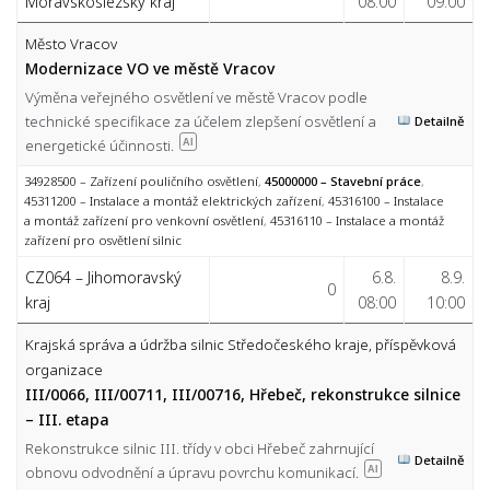
Moravskoslezský kraj
08:00
09:00
Město Vracov
Modernizace VO ve městě Vracov
Výměna veřejného osvětlení ve městě Vracov podle
technické specifikace za účelem zlepšení osvětlení a
Detailně
energetické účinnosti.
AI
34928500 – Zařízení pouličního osvětlení
,
45000000 – Stavební práce
,
45311200 – Instalace a montáž elektrických zařízení
,
45316100 – Instalace
a montáž zařízení pro venkovní osvětlení
,
45316110 – Instalace a montáž
zařízení pro osvětlení silnic
CZ064 – Jihomoravský
6.8.
8.9.
0
kraj
08:00
10:00
Krajská správa a údržba silnic Středočeského kraje, příspěvková
organizace
III/0066, III/00711, III/00716, Hřebeč, rekonstrukce silnice
– III. etapa
Rekonstrukce silnic III. třídy v obci Hřebeč zahrnující
Detailně
obnovu odvodnění a úpravu povrchu komunikací.
AI