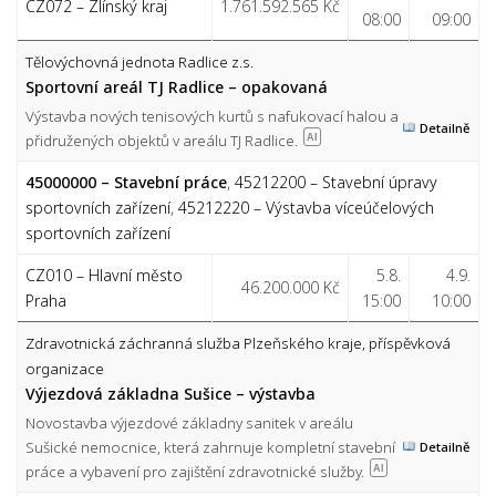
CZ072 – Zlínský kraj
1.761.592.565 Kč
08:00
09:00
Tělovýchovná jednota Radlice z.s.
Sportovní areál TJ Radlice – opakovaná
Výstavba nových tenisových kurtů s nafukovací halou a
Detailně
přidružených objektů v areálu TJ Radlice.
AI
45000000 – Stavební práce
,
45212200 – Stavební úpravy
sportovních zařízení
,
45212220 – Výstavba víceúčelových
sportovních zařízení
CZ010 – Hlavní město
5.8.
4.9.
46.200.000 Kč
Praha
15:00
10:00
Zdravotnická záchranná služba Plzeňského kraje, příspěvková
organizace
Výjezdová základna Sušice – výstavba
Novostavba výjezdové základny sanitek v areálu
Sušické nemocnice, která zahrnuje kompletní stavební
Detailně
práce a vybavení pro zajištění zdravotnické služby.
AI