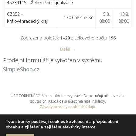
45234115 – Železniční signalizace
CZ052 –
5.8.
13.8.
170.668.452 Kč
Královéhradecký kraj
08:00
08:00
Zobrazeno položek
1–20
z celkového počtu
196
Další →
Prodejní formulář je vytvořen v systému
SimpleShop.cz
.
UPOZORNĚNÍ: Většina nabídek nevyhrává. Doporučuji účast ve více
soutěžích. Každá další účast má nižší náklady.
Zásady ochrany osobních údajů.
nuabi, s.r.o.
© 2025
Tyto stránky používají cookies ke zlepšení a přizpůsobení
obsahu a zjištění a zajištění efektivity inzerce.