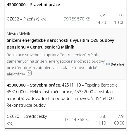
45000000 – Stavební práce
5.8.
7.9.
CZ032 – Plzeňský kraj
99.789.570 Kč
14:20
10:00
Město Mělník
Snížení energetické náročnosti s využitím OZE budovy
penzionu v Centru seniorů Mělník
Realizace stavebních úprav v Centru seniorů Mělník,
zaměřených na snížení energetické náročnosti budovy
Detailně
prostřednictvím zateplení a instalace fotovoltaické
elektrárny.
AI
45000000 – Stavební práce
,
42511110 – Tepelná čerpadla
,
45310000 – Elektroinstalační práce
,
45332000 – Instalace
a montáž vodovodních a odpadních rozvodů
,
45454100 –
Rekonstrukce budov
CZ020 – Středočeský
5.8.
7.9.
47.514.368 Kč
kraj
11:10
09:00