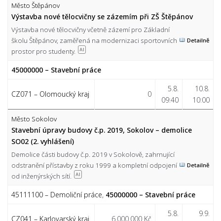
Město Štěpánov
Výstavba nové tělocvičny se zázemím při ZŠ Štěpánov
Výstavba nové tělocvičny včetně zázemí pro Základní
školu Štěpánov, zaměřená na modernizaci sportovních
Detailně
prostor pro studenty.
AI
45000000 – Stavební práce
5.8.
10.8.
CZ071 – Olomoucký kraj
0
09:40
10:00
Město Sokolov
Stavební úpravy budovy č.p. 2019, Sokolov – demolice
SO02 (2. vyhlášení)
Demolice části budovy č.p. 2019 v Sokolově, zahrnující
odstranění přístavby z roku 1999 a kompletní odpojení
Detailně
od inženýrských sítí.
AI
45111100 – Demoliční práce
,
45000000 – Stavební práce
5.8.
9.9.
CZ041 – Karlovarský kraj
6.000.000 Kč