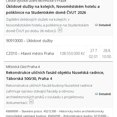
České vysoké učení technické v Praze
Úklidové služby na kolejích, Novoměstském hotelu a
poliklinice na Studentském domě ČVUT 2026
Zajištění úklidových služeb na kolejích, v
Novoměstském hotelu a poliklinice na Studentském
Detailně
domě ČVUT po dobu 36 měsíců.
AI
90910000 – Úklidové služby
27.7.
28.8.
CZ010 – Hlavní město Praha
108.550.000 Kč
02:01
10:00
Městská část Praha 4
Rekonstrukce uličních fasád objektu Nuselská radnice,
Táborská 500/30, Praha 4
Rekonstrukce uličních fasád budovy Nuselské radnice
zahrnuje opravu stávající fasády a obnovu
Detailně
architektonických prvků v souladu s projektovou
dokumentací.
AI
45000000 – Stavební práce
,
45212350 – Historicky nebo architektonicky
mimořádně zajímavé budovy
,
45454100 – Rekonstrukce budov
,
92312000 –