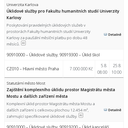
Univerzita Karlova
Úklidové služby pro Fakultu humanitních studií Univerzity
Karlovy
Poskytování pravidelných úklidových služeb v
prostorách Fakulty humanitních studií Univerzity
Detailně
Karlovy za paušální měsíční platbu po dobu 48
měsíců.
AI
90910000 – Úklidové služby
,
90919300 – Úklid škol
5.8.
25.8.
CZ010 – Hlavní město Praha
7.000.000 Kč
08:00
10:00
Statutární město Most
Zajištění komplexního úklidu prostor Magistrátu města
Mostu a dalších zařízení města
Komplexní úklid prostor Magistrátu města Mostu a
dalších zařízení s celkovou plochou 12.454 m²,
Detailně
zahrnující specifikované úklidové služby.
AI
90910000 – Úklidové služby
,
90919200 – Úklid kanceláří
,