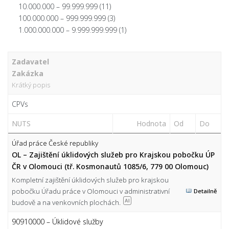
10.000.000 – 99.999.999
(11)
100.000.000 – 999.999.999
(3)
1.000.000.000 – 9.999.999.999
(1)
Zadavatel
Zakázka
Krátký popis
CPVs
NUTS
Hodnota
Od
Do
Úřad práce České republiky
OL – Zajištění úklidových služeb pro Krajskou pobočku ÚP
ČR v Olomouci (tř. Kosmonautů 1085/6, 779 00 Olomouc)
Kompletní zajištění úklidových služeb pro krajskou
pobočku Úřadu práce v Olomouci v administrativní
Detailně
budově a na venkovních plochách.
AI
90910000 – Úklidové služby