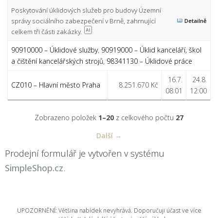
Poskytování úklidových služeb pro budovy Územní
správy sociálního zabezpečení v Brně, zahrnující
Detailně
celkem tři části zakázky.
AI
90910000 – Úklidové služby
,
90919000 – Úklid kanceláří, škol
a čištění kancelářských strojů
,
98341130 – Úklidové práce
16.7.
24.8.
CZ010 – Hlavní město Praha
8.251.670 Kč
08:01
12:00
Zobrazeno položek
1–20
z celkového počtu
27
Další →
Prodejní formulář je vytvořen v systému
SimpleShop.cz
.
UPOZORNĚNÍ: Většina nabídek nevyhrává. Doporučuji účast ve více