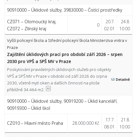
90910000 – Úklidové služby
,
39830000 – Čistící prostředky
CZ071 – Olomoucký kraj
,
20.7.
24.8.
0
CZ072 – Zlínský kraj
02:01
10:00
Vyšší policejní škola a Střední policejní škola Ministerstva vnitra v
Praze
Zajištění úklidových prací pro období září 2026 – srpen
2030 pro VPŠ a SPŠ MV v Praze
Poskytování pravidelných úklidových služeb pro objekty
VPŠ a SPŠ MV v Praze v období od září 2026 do srpna
Detailně
2030, včetně mytí oken a dalších činností na ploše
přibližně 34 464 m2.
AI
90910000 – Úklidové služby
,
90919200 – Úklid kanceláří
,
90919300 – Úklid škol
17.7.
21.8.
CZ010 – Hlavní město Praha
28.000.000 Kč
08:01
10:00