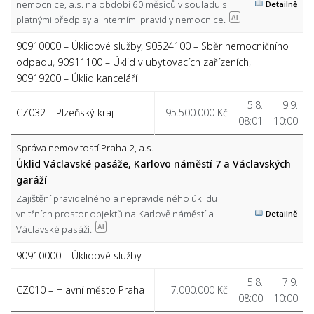
nemocnice, a.s. na období 60 měsíců v souladu s
Detailně
platnými předpisy a interními pravidly nemocnice.
AI
90910000 – Úklidové služby
,
90524100 – Sběr nemocničního
odpadu
,
90911100 – Úklid v ubytovacích zařízeních
,
90919200 – Úklid kanceláří
5.8.
9.9.
CZ032 – Plzeňský kraj
95.500.000 Kč
08:01
10:00
Správa nemovitostí Praha 2, a.s.
Úklid Václavské pasáže, Karlovo náměstí 7 a Václavských
garáží
Zajištění pravidelného a nepravidelného úklidu
vnitřních prostor objektů na Karlově náměstí a
Detailně
Václavské pasáži.
AI
90910000 – Úklidové služby
5.8.
7.9.
CZ010 – Hlavní město Praha
7.000.000 Kč
08:00
10:00