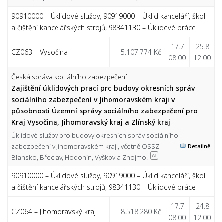
90910000 – Úklidové služby
,
90919000 – Úklid kanceláří, škol
a čištění kancelářských strojů
,
98341130 – Úklidové práce
17.7.
25.8.
CZ063 – Vysočina
5.107.774 Kč
08:00
12:00
Česká správa sociálního zabezpečení
Zajištění úklidových prací pro budovy okresních správ
sociálního zabezpečení v Jihomoravském kraji v
působnosti Územní správy sociálního zabezpečení pro
Kraj Vysočina, Jihomoravský kraj a Zlínský kraj
Úklidové služby pro budovy okresních správ sociálního
zabezpečení v Jihomoravském kraji, včetně OSSZ
Detailně
Blansko, Břeclav, Hodonín, Vyškov a Znojmo.
AI
90910000 – Úklidové služby
,
90919000 – Úklid kanceláří, škol
a čištění kancelářských strojů
,
98341130 – Úklidové práce
17.7.
24.8.
CZ064 – Jihomoravský kraj
8.518.280 Kč
08:00
12:00