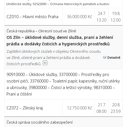
Umělecké služby
,
92522000 – Ochrana historických památek a budov
24.7.
19.8.
CZ010 – Hlavní město Praha
36.000.000 Kč
13:20
12:00
Česká republika – Okresní soud ve Zlíně
OS Zlín – úklidové služby, denní služba, praní a žehlení
prádla a dodávky čisticích a hygienických prostředků
Zajištění úklidových služeb v objektu Okresního soudu
ve Zlíně, včetně praní a žehlení prádla a dodávek
Detailně
čisticích prostředků.
AI
90910000 – Úklidové služby
,
33700000 – Prostředky pro
osobní péči
,
33760000 – Toaletní papír, kapesníky, ruční utěrky
a ubrousky
,
39800000 – Čisticí a lešticí výrobky
,
98310000 –
Praní a čištění
21.7.
20.8.
CZ072 – Zlínský kraj
12.750.000 Kč
08:00
23:59
Česká správa sociálního zabezpečení