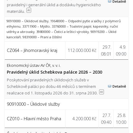
Detailně
pravidelný i generální úklid a dodávku hygienického
materiálu.
AI
90910000 – Úklidové služby
,
19640000 – Odpadní pytle a sáčky z polymerů
ethylenu
,
33711900 – Mýdlo
,
33760000 – Toaletní papír, kapesníky, ruční
utěrky a ubrousky
,
39800000 – Čisticí a lešticí výrobky
,
90919200 – Úklid
kanceláří
,
98310000 – Praní a čištění
29.7.
4.9.
CZ064 – Jihomoravský kraj
112.000.000 Kč
08:01
09:00
Ekonomický ústav AV ČR, v. v. i.
Pravidelný úklid Schebkova paláce 2026 – 2030
Poskytování pravidelných úklidových služeb v
Schebkově paláci po dobu 46 měsíců s termínem
Detailně
realizace od 1. listopadu 2026 do 31. srpna 2030.
AI
90910000 – Úklidové služby
27.7.
25.8.
CZ010 – Hlavní město Praha
4.200.000 Kč
09:40
10:00