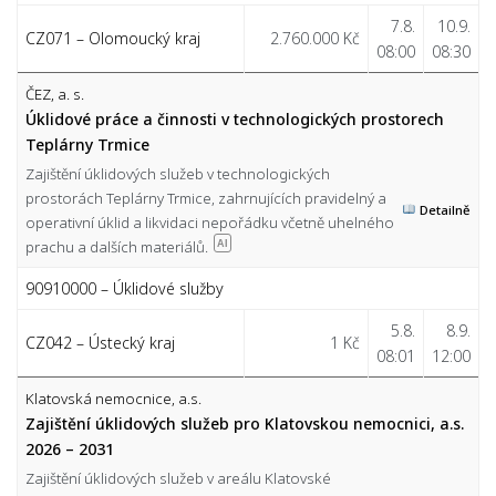
7.8.
10.9.
CZ071 – Olomoucký kraj
2.760.000 Kč
08:00
08:30
ČEZ, a. s.
Úklidové práce a činnosti v technologických prostorech
Teplárny Trmice
Zajištění úklidových služeb v technologických
prostorách Teplárny Trmice, zahrnujících pravidelný a
Detailně
operativní úklid a likvidaci nepořádku včetně uhelného
prachu a dalších materiálů.
AI
90910000 – Úklidové služby
5.8.
8.9.
CZ042 – Ústecký kraj
1 Kč
08:01
12:00
Klatovská nemocnice, a.s.
Zajištění úklidových služeb pro Klatovskou nemocnici, a.s.
2026 – 2031
Zajištění úklidových služeb v areálu Klatovské