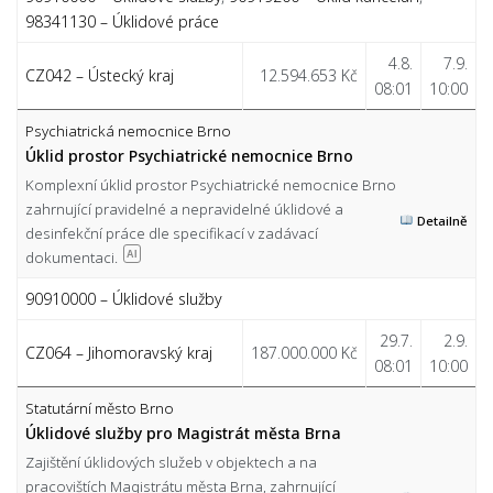
98341130 – Úklidové práce
4.8.
7.9.
CZ042 – Ústecký kraj
12.594.653 Kč
08:01
10:00
Psychiatrická nemocnice Brno
Úklid prostor Psychiatrické nemocnice Brno
Komplexní úklid prostor Psychiatrické nemocnice Brno
zahrnující pravidelné a nepravidelné úklidové a
Detailně
desinfekční práce dle specifikací v zadávací
dokumentaci.
AI
90910000 – Úklidové služby
29.7.
2.9.
CZ064 – Jihomoravský kraj
187.000.000 Kč
08:01
10:00
Statutární město Brno
Úklidové služby pro Magistrát města Brna
Zajištění úklidových služeb v objektech a na
pracovištích Magistrátu města Brna, zahrnující