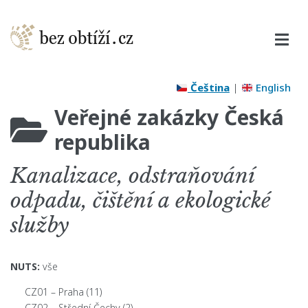
Čeština
|
English
Veřejné zakázky Česká
republika
Kanalizace, odstraňování
odpadu, čištění a ekologické
služby
NUTS:
vše
CZ01 – Praha
(11)
CZ02 – Střední Čechy
(2)