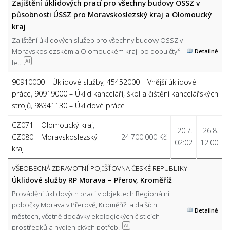
Zajištění úklidových prací pro všechny budovy OSSZ v
působnosti ÚSSZ pro Moravskoslezský kraj a Olomoucký
kraj
Zajištění úklidových služeb pro všechny budovy OSSZ v
Moravskoslezském a Olomouckém kraji po dobu čtyř
Detailně
let.
AI
90910000 – Úklidové služby
,
45452000 – Vnější úklidové
práce
,
90919000 – Úklid kanceláří, škol a čištění kancelářských
strojů
,
98341130 – Úklidové práce
CZ071 – Olomoucký kraj
,
20.7.
26.8.
CZ080 – Moravskoslezský
24.700.000 Kč
02:02
12:00
kraj
VŠEOBECNÁ ZDRAVOTNÍ POJIŠŤOVNA ČESKÉ REPUBLIKY
Úklidové služby RP Morava – Přerov, Kroměříž
Provádění úklidových prací v objektech Regionální
pobočky Morava v Přerově, Kroměříži a dalších
Detailně
městech, včetně dodávky ekologických čisticích
prostředků a hygienických potřeb.
AI