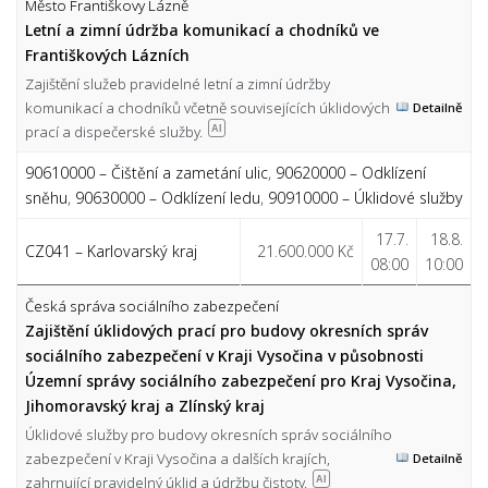
Město Františkovy Lázně
Letní a zimní údržba komunikací a chodníků ve
Františkových Lázních
Zajištění služeb pravidelné letní a zimní údržby
komunikací a chodníků včetně souvisejících úklidových
Detailně
prací a dispečerské služby.
AI
90610000 – Čištění a zametání ulic
,
90620000 – Odklízení
sněhu
,
90630000 – Odklízení ledu
,
90910000 – Úklidové služby
17.7.
18.8.
CZ041 – Karlovarský kraj
21.600.000 Kč
08:00
10:00
Česká správa sociálního zabezpečení
Zajištění úklidových prací pro budovy okresních správ
sociálního zabezpečení v Kraji Vysočina v působnosti
Územní správy sociálního zabezpečení pro Kraj Vysočina,
Jihomoravský kraj a Zlínský kraj
Úklidové služby pro budovy okresních správ sociálního
zabezpečení v Kraji Vysočina a dalších krajích,
Detailně
zahrnující pravidelný úklid a údržbu čistoty.
AI