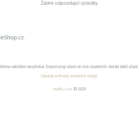
Žádné odpovídající výsledky.
leShop.cz
.
ina nabídek nevyhrává. Doporučuji účast ve více soutěžích. Každá další účast 
Zásady ochrany osobních údajů.
nuabi, s.r.o.
© 2025