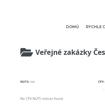
DOMŮ
RYCHLE 
Veřejné zakázky Čes
NUTS:
vše
CPV:
← 
No CPV-NUTS notices found.