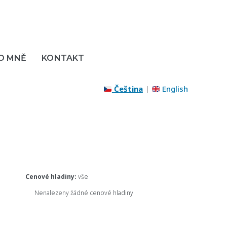
O MNĚ
KONTAKT
Čeština
|
English
Cenové hladiny:
vše
Nenalezeny žádné cenové hladiny