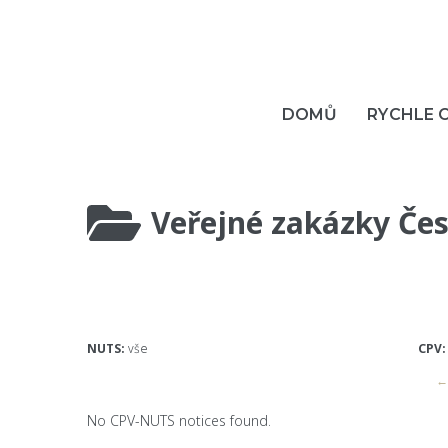
DOMŮ
RYCHLE 
Veřejné zakázky Čes
NUTS:
vše
CPV:
← 
No CPV-NUTS notices found.