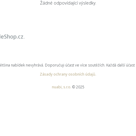
Žádné odpovídající výsledky.
leShop.cz
.
ina nabídek nevyhrává. Doporučuji účast ve více soutěžích. Každá další účast 
Zásady ochrany osobních údajů.
nuabi, s.r.o.
© 2025