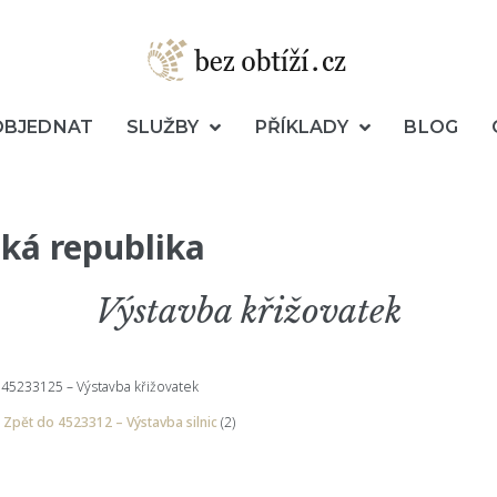
OBJEDNAT
SLUŽBY
PŘÍKLADY
BLOG
ká republika
Výstavba křižovatek
45233125 – Výstavba křižovatek
Zpět do 4523312 – Výstavba silnic
(2)