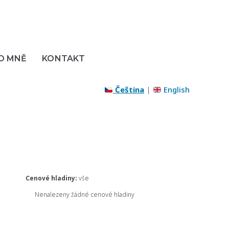
O MNĚ
KONTAKT
Čeština
|
English
Cenové hladiny:
vše
Nenalezeny žádné cenové hladiny