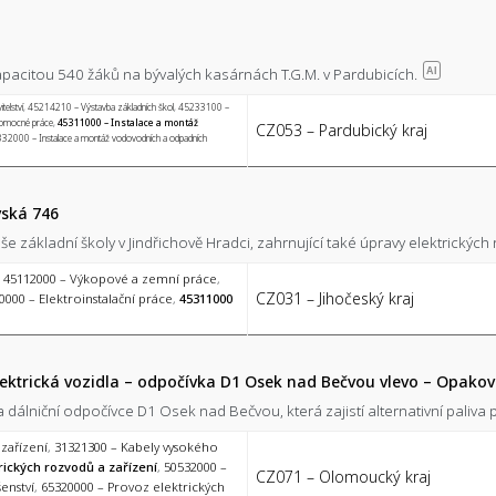
apacitou 540 žáků na bývalých kasárnách T.G.M. v Pardubicích.
AI
elství
,
45214210 – Výstavba základních škol
,
45233100 –
 pomocné práce
,
45311000 – Instalace a montáž
CZ053 – Pardubický kraj
32000 – Instalace a montáž vodovodních a odpadních
vská 746
e základní školy v Jindřichově Hradci, zahrnující také úpravy elektrických
,
45112000 – Výkopové a zemní práce
,
CZ031 – Jihočeský kraj
0000 – Elektroinstalační práce
,
45311000
ektrická vozidla – odpočívka D1 Osek nad Bečvou vlevo – Opakov
 dálniční odpočívce D1 Osek nad Bečvou, která zajistí alternativní paliva 
 zařízení
,
31321300 – Kabely vysokého
rických rozvodů a zařízení
,
50532000 –
CZ071 – Olomoucký kraj
šenství
,
65320000 – Provoz elektrických