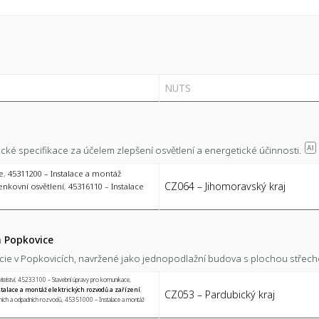
NUTS
ké specifikace za účelem zlepšení osvětlení a energetické účinnosti.
AI
e
,
45311200 – Instalace a montáž
CZ064 – Jihomoravský kraj
enkovní osvětlení
,
45316110 – Instalace
a Popkovice
licie v Popkovicích, navržené jako jednopodlažní budova s plochou střec
elství
,
45233100 – Stavební úpravy pro komunikace
,
talace a montáž elektrických rozvodů a zařízení
,
CZ053 – Pardubický kraj
ích a odpadních rozvodů
,
45351000 – Instalace a montáž