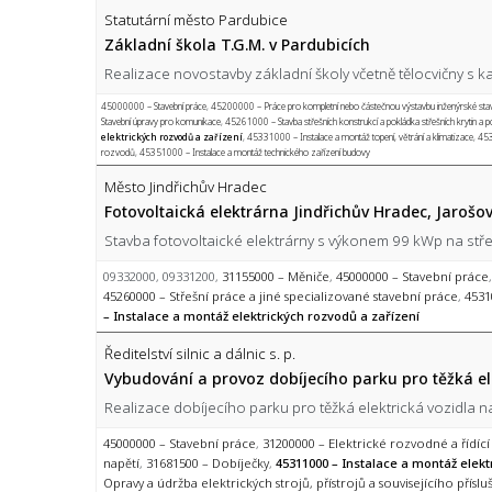
Statutární město Pardubice
Základní škola T.G.M. v Pardubicích
Realizace novostavby základní školy včetně tělocvičny s k
45000000 – Stavební práce
,
45200000 – Práce pro kompletní nebo částečnou výstavbu inženýrské stavit
Stavební úpravy pro komunikace
,
45261000 – Stavba střešních konstrukcí a pokládka střešních krytin a
elektrických rozvodů a zařízení
,
45331000 – Instalace a montáž topení, větrání a klimatizace
,
453
rozvodů
,
45351000 – Instalace a montáž technického zařízení budovy
Město Jindřichův Hradec
Fotovoltaická elektrárna Jindřichův Hradec, Jarošo
Stavba fotovoltaické elektrárny s výkonem 99 kWp na střeš
09332000, 09331200,
31155000 – Měniče
,
45000000 – Stavební práce
45260000 – Střešní práce a jiné specializované stavební práce
,
4531
– Instalace a montáž elektrických rozvodů a zařízení
Ředitelství silnic a dálnic s. p.
Vybudování a provoz dobíjecího parku pro těžká el
Realizace dobíjecího parku pro těžká elektrická vozidla na
45000000 – Stavební práce
,
31200000 – Elektrické rozvodné a řídící
napětí
,
31681500 – Dobíječky
,
45311000 – Instalace a montáž elekt
Opravy a údržba elektrických strojů, přístrojů a souvisejícího příslu