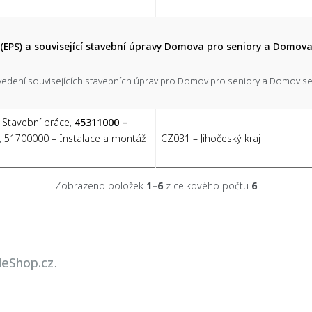
(EPS) a související stavební úpravy Domova pro seniory a Domova s
vedení souvisejících stavebních úprav pro Domov pro seniory a Domov se z
 Stavební práce
,
45311000 –
,
51700000 – Instalace a montáž
CZ031 – Jihočeský kraj
Zobrazeno položek
1–6
z celkového počtu
6
leShop.cz
.