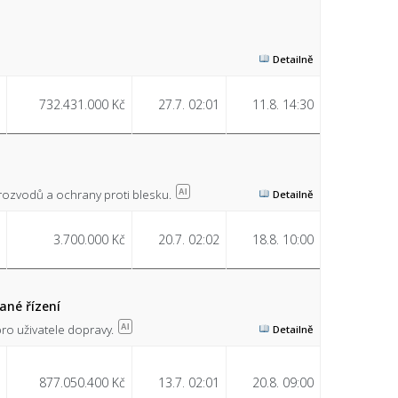
Detailně
732.431.000 Kč
27.7. 02:01
11.8. 14:30
 rozvodů a ochrany proti blesku.
AI
Detailně
3.700.000 Kč
20.7. 02:02
18.8. 10:00
ané řízení
pro uživatele dopravy.
AI
Detailně
877.050.400 Kč
13.7. 02:01
20.8. 09:00