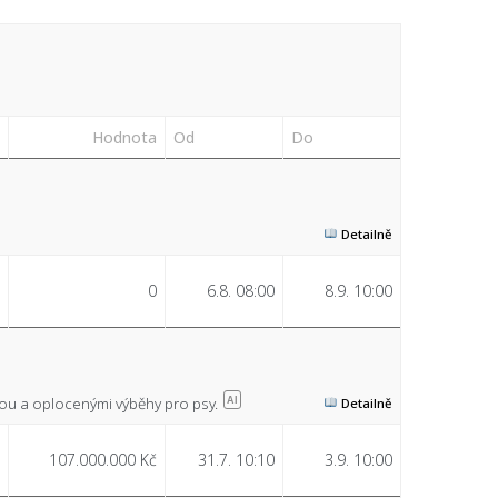
Hodnota
Od
Do
Detailně
0
6.8. 08:00
8.9. 10:00
hou a oplocenými výběhy pro psy.
AI
Detailně
107.000.000 Kč
31.7. 10:10
3.9. 10:00