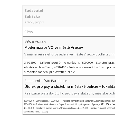
Zadavatel
Zakázka
Krátký popis
CPVs
Město Vracov
Modernizace VO ve městě Vracov
Výměna veřejného osvětlení ve městě Vracov podle technic
34928500 – Zařízení pouličního osvětlení
,
45000000 – Stavební prác
elektrických zařízení
,
45316100 – Instalace a montáž zařízení pro v
a montáž zařízení pro osvětlení silnic
Statutární město Pardubice
Útulek pro psy a služebna městské policie – lokalit
Realizace výstavby útulku pro psy a služebny městské po
45000000 – Stavební práce
,
45200000 – Práce pro kompletní nebo částečnou výstavbu inženýrské stavit
45261000 – Stavba střešních konstrukcí a pokládka střešních krytin a pomocné práce
,
45311000 – Ins
45331000 – Instalace a montáž topení, větrání a klimatizace
,
45332000 – Instalace a montáž vodovodn
technického zařízení budovy