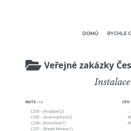
DOMŮ
RYCHLE 
Veřejné zakázky Čes
Instalac
NUTS:
vše
CPV:
CZ03 – Jihozápad
(2)
← 
CZ05 – Severovýchod
(2)
45
CZ06 – Jihovýchod
(1)
45
CZ07 – Střední Morava
(1)