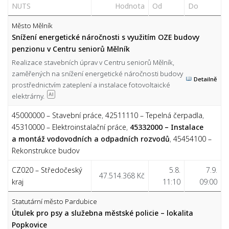
NUTS
Hodnota
Od
Do
Město Mělník
Snížení energetické náročnosti s využitím OZE budovy
penzionu v Centru seniorů Mělník
Realizace stavebních úprav v Centru seniorů Mělník,
zaměřených na snížení energetické náročnosti budovy
Detailně
prostřednictvím zateplení a instalace fotovoltaické
elektrárny.
AI
45000000 – Stavební práce
,
42511110 – Tepelná čerpadla
,
45310000 – Elektroinstalační práce
,
45332000 – Instalace
a montáž vodovodních a odpadních rozvodů
,
45454100 –
Rekonstrukce budov
CZ020 – Středočeský
5.8.
7.9.
47.514.368 Kč
kraj
11:10
09:00
Statutární město Pardubice
Útulek pro psy a služebna městské policie – lokalita
Popkovice