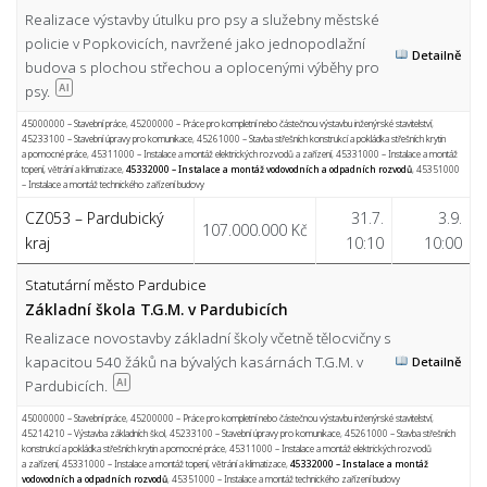
Realizace výstavby útulku pro psy a služebny městské
policie v Popkovicích, navržené jako jednopodlažní
Detailně
budova s plochou střechou a oplocenými výběhy pro
psy.
AI
45000000 – Stavební práce
,
45200000 – Práce pro kompletní nebo částečnou výstavbu inženýrské stavitelství
,
45233100 – Stavební úpravy pro komunikace
,
45261000 – Stavba střešních konstrukcí a pokládka střešních krytin
a pomocné práce
,
45311000 – Instalace a montáž elektrických rozvodů a zařízení
,
45331000 – Instalace a montáž
topení, větrání a klimatizace
,
45332000 – Instalace a montáž vodovodních a odpadních rozvodů
,
45351000
– Instalace a montáž technického zařízení budovy
CZ053 – Pardubický
31.7.
3.9.
107.000.000 Kč
kraj
10:10
10:00
Statutární město Pardubice
Základní škola T.G.M. v Pardubicích
Realizace novostavby základní školy včetně tělocvičny s
kapacitou 540 žáků na bývalých kasárnách T.G.M. v
Detailně
Pardubicích.
AI
45000000 – Stavební práce
,
45200000 – Práce pro kompletní nebo částečnou výstavbu inženýrské stavitelství
,
45214210 – Výstavba základních škol
,
45233100 – Stavební úpravy pro komunikace
,
45261000 – Stavba střešních
konstrukcí a pokládka střešních krytin a pomocné práce
,
45311000 – Instalace a montáž elektrických rozvodů
a zařízení
,
45331000 – Instalace a montáž topení, větrání a klimatizace
,
45332000 – Instalace a montáž
vodovodních a odpadních rozvodů
,
45351000 – Instalace a montáž technického zařízení budovy