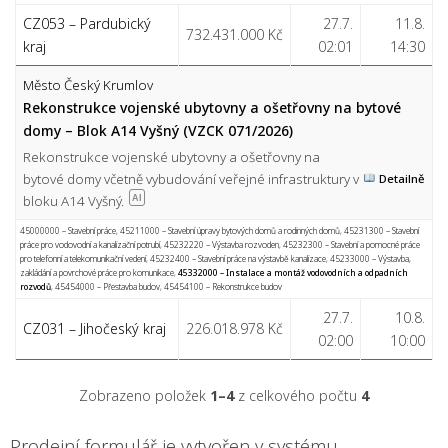
CZ053 – Pardubický
27.7.
11.8.
732.431.000 Kč
kraj
02:01
14:30
Město Český Krumlov
Rekonstrukce vojenské ubytovny a ošetřovny na bytové
domy – Blok A14 Vyšný (VZCK 071/2026)
Rekonstrukce vojenské ubytovny a ošetřovny na
bytové domy včetně vybudování veřejné infrastruktury v
Detailně
bloku A14 Vyšný.
AI
45000000 – Stavební práce
,
45211000 – Stavební úpravy bytových domů a rodinných domů
,
45231300 – Stavební
práce pro vodovodní a kanalizační potrubí
,
45232220 – Výstavba rozvoden
,
45232300 – Stavební a pomocné práce
pro telefonní a telekomunikační vedení
,
45232400 – Stavební práce na výstavbě kanalizace
,
45233000 – Výstavba,
zakládání a povrchové práce pro komunikace
,
45332000 – Instalace a montáž vodovodních a odpadních
rozvodů
,
45454000 – Přestavba budov
,
45454100 – Rekonstrukce budov
27.7.
10.8.
CZ031 – Jihočeský kraj
226.018.978 Kč
02:00
10:00
Zobrazeno položek
1–4
z celkového počtu
4
Prodejní formulář je vytvořen v systému