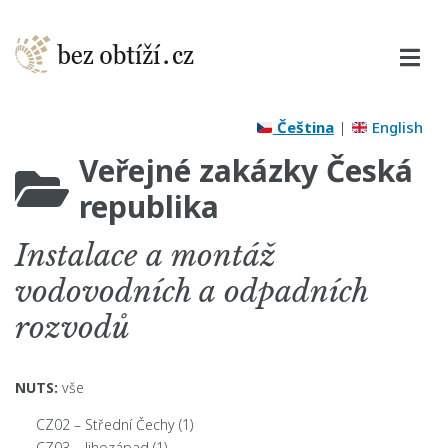
Čeština
|
English
Veřejné zakázky Česká
republika
Instalace a montáž
vodovodních a odpadních
rozvodů
NUTS:
vše
CZ02 – Střední Čechy
(1)
CZ03 – Jihozápad
(1)